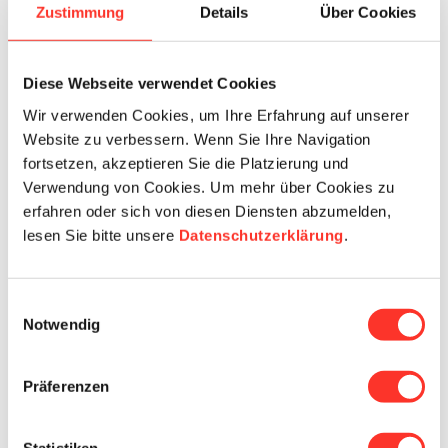
Zustimmung
Details
Über Cookies
20 - 100%
Mitarbeitende/r
Langzeitbereich
Psychiatrie
Spitex
Diese Webseite verwendet Cookies
Springer (Tageweise Einsätze)
Temporär-Freelancer (Wochen bis Monate in der gleich
Wir verwenden Cookies, um Ihre Erfahrung auf unserer
en Institution)
Website zu verbessern. Wenn Sie Ihre Navigation
fortsetzen, akzeptieren Sie die Platzierung und
Verwendung von Cookies. Um mehr über Cookies zu
erfahren oder sich von diesen Diensten abzumelden,
lesen Sie bitte unsere
Datenschutzerklärung
.
Dipl. Pflegefachperson HF/FH
für temporär Einsätze im Raum
Einwilligungsauswahl
Bern 20-100%
Notwendig
Für verschiedene Institutionen in der Langzeitpflege,
Präferenzen
Spitex und Psychiatrie suchen wir eine
Pflegefachperson HF/FH. Du suchst flexible
Arbeitsmöglichkeiten? Wir bieten dir tageweise oder
Statistiken