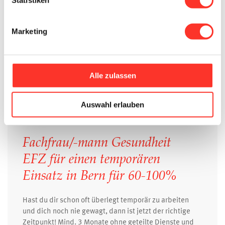
längerfristige Einsätze, abgestimmt auf deine
Verfügbarkeit und Erfahrung.
Marketing
20 - 100%
Mitarbeitende/r
Langzeitbereich
Psychiatrie
Spitex
Springer (Tageweise Einsätze)
Temporär-Freelancer (Wochen bis Monate in der gleich
Alle zulassen
en Institution)
Auswahl erlauben
Fachfrau/-mann Gesundheit
EFZ für einen temporären
Einsatz in Bern für 60-100%
Hast du dir schon oft überlegt temporär zu arbeiten
und dich noch nie gewagt, dann ist jetzt der richtige
Zeitpunkt! Mind. 3 Monate ohne geteilte Dienste und