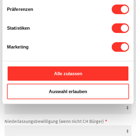
Beschäftigungsgrad
Präferenzen
Statistiken
Verfügbar ab
Marketing
Geburtstag
Alle zulassen
Zivilstand
Auswahl erlauben
Nationalität
Niederlassungsbewilligung (wenn nicht CH Bürger)