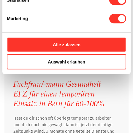
längerfristige Einsätze, abgestimmt auf deine
Verfügbarkeit und Erfahrung.
Marketing
20 - 100%
Mitarbeitende/r
Langzeitbereich
Psychiatrie
Spitex
Springer (Tageweise Einsätze)
Temporär-Freelancer (Wochen bis Monate in der gleich
Alle zulassen
en Institution)
Auswahl erlauben
Fachfrau/-mann Gesundheit
EFZ für einen temporären
Einsatz in Bern für 60-100%
Hast du dir schon oft überlegt temporär zu arbeiten
und dich noch nie gewagt, dann ist jetzt der richtige
Zeitpunkt! Mind. 3 Monate ohne geteilte Dienste und