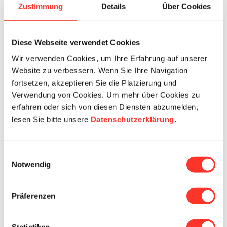
Zustimmung
Details
Über Cookies
20 - 100%
Mitarbeitende/r
Langzeitbereich
Psychiatrie
Spitex
Diese Webseite verwendet Cookies
Springer (Tageweise Einsätze)
Temporär-Freelancer (Wochen bis Monate in der gleich
Wir verwenden Cookies, um Ihre Erfahrung auf unserer
en Institution)
Website zu verbessern. Wenn Sie Ihre Navigation
fortsetzen, akzeptieren Sie die Platzierung und
Verwendung von Cookies. Um mehr über Cookies zu
erfahren oder sich von diesen Diensten abzumelden,
lesen Sie bitte unsere
Datenschutzerklärung
.
Dipl. Pflegefachperson HF/FH
für temporär Einsätze im Raum
Einwilligungsauswahl
Bern 20-100%
Notwendig
Für verschiedene Institutionen in der Langzeitpflege,
Präferenzen
Spitex und Psychiatrie suchen wir eine
Pflegefachperson HF/FH. Du suchst flexible
Arbeitsmöglichkeiten? Wir bieten dir tageweise oder
Statistiken