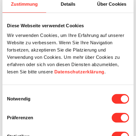
Zustimmung
Details
Über Cookies
Beteiligungsgesellschaft unterstützt gemeinsam mit dem
Management die Fortsetzung des erfolgreichen
Wachstumskurses. Dabei stehen der zielgerichtete Ausbau des
Angebots, die kontinuierliche Digitalisierung und die Gewinnung
Diese Webseite verwendet Cookies
neuer Kunden weiterhin im Fokus der künftigen Entwicklung.
Wir verwenden Cookies, um Ihre Erfahrung auf unserer
Standorte und Mitarbeitende sind von der Transaktion nicht
Website zu verbessern. Wenn Sie Ihre Navigation
betroffen. Auch in Zukunft gilt der Fokus dem persönlichen
fortsetzen, akzeptieren Sie die Platzierung und
Kontakt und dem Engagement zugunsten der Partner – so, wie es
Verwendung von Cookies. Um mehr über Cookies zu
die jährlichen Kunden-, Freelancer- und Spingerbefragungen
erfahren oder sich von diesen Diensten abzumelden,
bestätigen.
lesen Sie bitte unsere
Datenschutzerklärung
.
careanesth ist
ISO Zertifiziert
Einwilligungsauswahl
Notwendig
Präferenzen