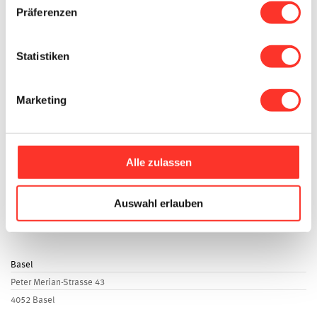
Präferenzen
Für Stellensuchende
Stellen
Statistiken
Arbeiten für careanesth
Anstellungsmodelle
Marketing
Bewerben
Blitzbewerbung
Coaching, Führungscoaching & Laufbahnberatung
Alle zulassen
Standorte
Zürich
Auswahl erlauben
Bahnhofstrasse 73
8001 Zürich
Basel
Peter Merian-Strasse 43
4052 Basel