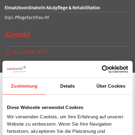
Einsatzkoordinatorin Akutpflege & Rehabilitation
Dipl. Pflegefachfrau HF
Kontakt
+41 44 879 79 79
Zustimmung
Details
Über Cookies
Für Gesundheitsbetriebe
Kandidaten
Diese Webseite verwendet Cookies
Einsatzmodelle
Fragen und Antworten
Wir verwenden Cookies, um Ihre Erfahrung auf unserer
Website zu verbessern. Wenn Sie Ihre Navigation
fortsetzen, akzeptieren Sie die Platzierung und
Für Stellensuchende