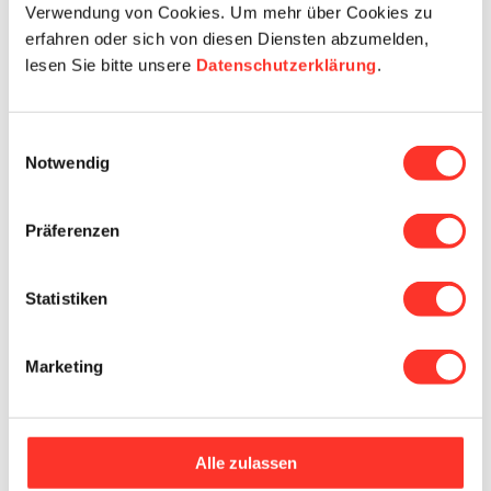
Verwendung von Cookies. Um mehr über Cookies zu
Stellen
erfahren oder sich von diesen Diensten abzumelden,
Arbeiten für careanesth
lesen Sie bitte unsere
Datenschutzerklärung
.
Anstellungsmodelle
Bewerben
Blitzbewerbung
Einwilligungsauswahl
Notwendig
Coaching, Führungscoaching & Laufbahnberatung
Standorte
Präferenzen
Zürich
Bahnhofstrasse 73
Statistiken
8001 Zürich
Basel
Marketing
Peter Merian-Strasse 43
4052 Basel
Alle zulassen
Bern