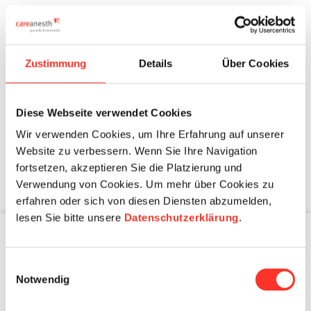
einen wissenschaftlich fundierten Beitrag zur Qualität und
Stabilität der Gesundheitsversorgung leisten können.
Zustimmung
Details
Über Cookies
Diese Webseite verwendet Cookies
Wir verwenden Cookies, um Ihre Erfahrung auf unserer
Winterthurer Institut für Gesundheitsökonomie
Website zu verbessern. Wenn Sie Ihre Navigation
fortsetzen, akzeptieren Sie die Platzierung und
Verwendung von Cookies. Um mehr über Cookies zu
erfahren oder sich von diesen Diensten abzumelden,
lesen Sie bitte unsere
Datenschutzerklärung
.
Institutions de santé
Einwilligungsauswahl
Notwendig
Professionels de santé
Modèles d’engagement