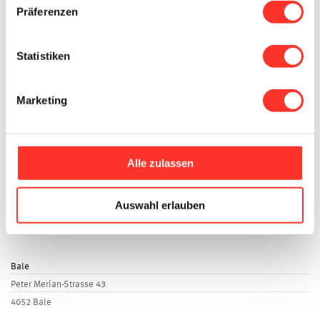
Fragen und Antworten
Präferenzen
Professionels santé
Statistiken
Offres d'emploi
Travailler pour careanesth
Marketing
Modèles de mission
Envoyer candidature
Candidature express
Alle zulassen
Sites
Zurich
Auswahl erlauben
Bahnhofstrasse 73
8001 Zurich
Bale
Peter Merian-Strasse 43
4052 Bale