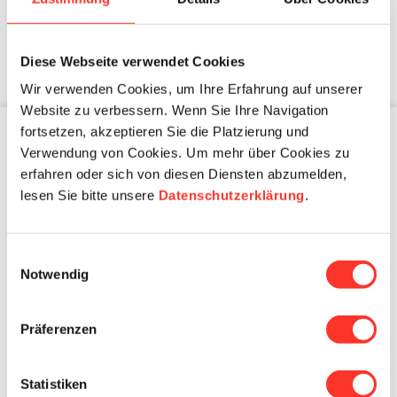
Voir les questions et réponses
Diese Webseite verwendet Cookies
Wir verwenden Cookies, um Ihre Erfahrung auf unserer
Website zu verbessern. Wenn Sie Ihre Navigation
fortsetzen, akzeptieren Sie die Platzierung und
Verwendung von Cookies. Um mehr über Cookies zu
Institutions de santé
erfahren oder sich von diesen Diensten abzumelden,
Professionels de santé
lesen Sie bitte unsere
Datenschutzerklärung
.
Modèles d’engagement
Fragen und Antworten
Einwilligungsauswahl
Notwendig
Professionels santé
Offres d'emploi
Präferenzen
Travailler pour careanesth
Modèles de mission
Envoyer candidature
Statistiken