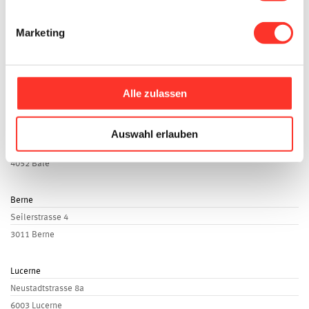
Candidature express
Marketing
Sites
Zurich
Bahnhofstrasse 73
Alle zulassen
8001 Zurich
Bale
Auswahl erlauben
Peter Merian-Strasse 43
4052 Bale
Berne
Seilerstrasse 4
3011 Berne
Lucerne
Neustadtstrasse 8a
6003 Lucerne